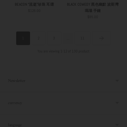
BEACON “流逝”珍珠 耳環
BLACK COMEDY 黑色幽默 波斯灣
$126.00
瑪瑙 手鏈
$85.00
1
2
3
…
11
You are viewing 1-12 of 130 product
Newsletter
currency
language